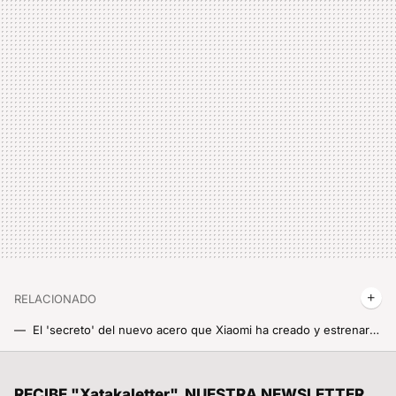
RELACIONADO
El 'secreto' del nuevo acero que Xiaomi ha creado y estrenará en sus nuevos coches: Ningún otro automóvil del sector lo utiliza
Podría verlo en bucle porque es hipnótico: En un minuto Xiaomi es capaz de construirte un coche de la nada en una factoría que puede ser visitada
No todos los almacenamientos en la nube destacan por lo mismo: estos son los que usaría si buscara privacidad, mucho almacenamiento y más
RECIBE "Xatakaletter", NUESTRA NEWSLETTER