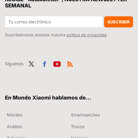
SEMANAL
Imagina someter tu coche a temperaturas bajo cero, desérticas y que recorra hasta el Tíbet: así son las pruebas de Xiaomi Auto con sus vehículos
'Bestia' se queda corto para definir la nueva versión del Xiaomi SU7 Ultra Extreme y sus 2000 CV
SUSCRIBIR
Suscribiéndote aceptas nuestra
política de privacidad
Síguenos
Twit
Fac
You
RSS
ter
ebo
tub
ok
e
En Mundo Xiaomi hablamos de...
Móviles
Smartwatches
Análisis
Trucos