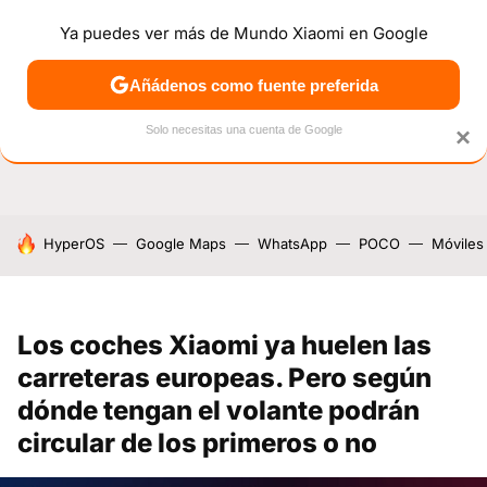
Ya puedes ver más de Mundo Xiaomi en Google
NOTICIAS
MÓVILES
TUTORIALES
OFERTAS
ANÁL
Añádenos como fuente preferida
Solo necesitas una cuenta de Google
×
HOY SE HABLA DE
HyperOS
Google Maps
WhatsApp
POCO
Móviles
Los coches Xiaomi ya huelen las
carreteras europeas. Pero según
dónde tengan el volante podrán
circular de los primeros o no