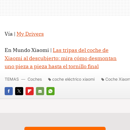
Vía |
My Drivers
En Mundo Xiaomi |
Las tripas del coche de
Xiaomi al descubierto: mira cómo desmontan
uno pieza a pieza hasta el tornillo final
TEMAS
Coches
coche eléctrico xiaomi
Coche Xiaom
FACEBOOK
TWITTER
FLIPBOARD
E-
WHATSAPP
MAIL