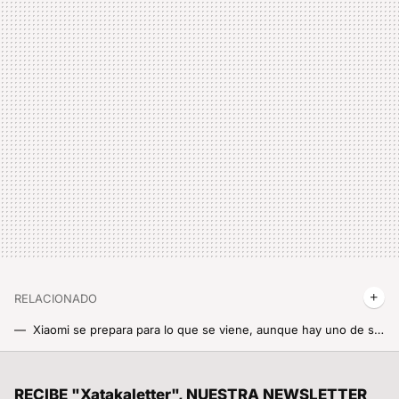
RELACIONADO
Xiaomi se prepara para lo que se viene, aunque hay uno de sus coches que ya no convence tanto como antes
El 'secreto' del nuevo acero que Xiaomi ha creado y estrenará en sus nuevos coches: Ningún otro automóvil del sector lo utiliza
El mapa definitivo del viaje de Ulises en 'La Odisea:' la película de Christopher Nolan, explicada de forma interactiva
RECIBE "Xatakaletter", NUESTRA NEWSLETTER