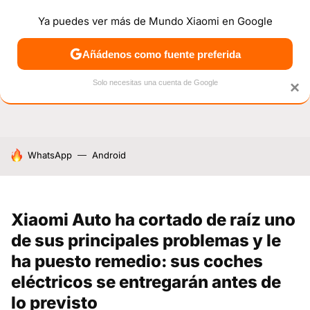
Ya puedes ver más de Mundo Xiaomi en Google
NOTICIAS
MÓVILES
TUTORIALES
OFERTAS
ANÁL
Añádenos como fuente preferida
Solo necesitas una cuenta de Google
×
HOY SE HABLA DE
WhatsApp
Android
Xiaomi Auto ha cortado de raíz uno
de sus principales problemas y le
ha puesto remedio: sus coches
eléctricos se entregarán antes de
lo previsto