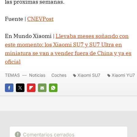
las próximas semanas.
Fuente |
CNEVPost
En Mundo Xiaomi |
Llevaba meses soñando con
este momento: los Xiaomi SU7 y SU7 Ultra en
miniatura se van a vender fuera de China y ya es
oficial
TEMAS
Noticias
Coches
Xiaomi SU7
Xiaomi YU7
FACEBOOK
TWITTER
FLIPBOARD
E-
WHATSAPP
MAIL
Comentarios cerrados