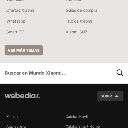
Ofertas Xiaomi
Guías de compra
Whatsapp
Trucos Xiaomi
Smart TV
Xiaomi SU7
VER MÁS TEMAS
BUSC
SUBIR
Xataka
Xataka Móvil
Applesfera
Xataka Smart Home