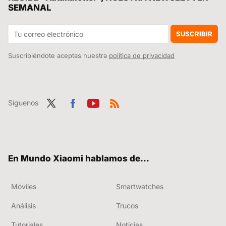
SEMANAL
La mítica marca de coches que el éxito de Xiaomi Auto ha echado del Top 20 de ventas
'Bestia' se queda corto para definir la nueva versión del Xiaomi SU7 Ultra Extreme y sus 2000 CV
SUSCRIBIR
Suscribiéndote aceptas nuestra
política de privacidad
Síguenos
Twit
Fac
You
RSS
ter
ebo
tub
ok
e
En Mundo Xiaomi hablamos de...
Móviles
Smartwatches
Análisis
Trucos
Tutoriales
Noticias