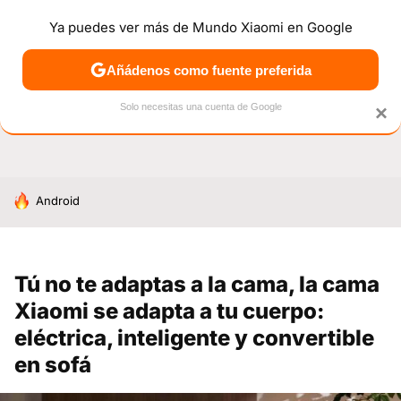
Ya puedes ver más de Mundo Xiaomi en Google
NOTICIAS
MÓVILES
TUTORIALES
OFERTAS
ANÁL
Añádenos como fuente preferida
Solo necesitas una cuenta de Google
×
HOY SE HABLA DE
Android
Tú no te adaptas a la cama, la cama
Xiaomi se adapta a tu cuerpo:
eléctrica, inteligente y convertible
en sofá