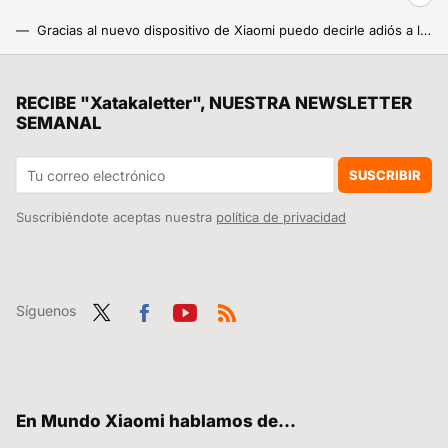
Gracias al nuevo dispositivo de Xiaomi puedo decirle adiós a la obsesión de que la puerta de casa está abierta
Lo más nuevo de Xiaomi: un grifo táctil inteligente que purifica el agua de casa y además te envía al móvil los datos de qué estás bebiendo
Los estadios de España quieren llegar a tiempo al Mundial 2030. El problema es quién lo paga
RECIBE "Xatakaletter", NUESTRA NEWSLETTER
SEMANAL
Xiaomi convierte una simple fuente de agua en una estación inteligente para amantes del té y las infusiones
108 LEDs de espectro completo para que trabajar con poca luz sea pan comido: así es la renovación de uno de los mejores inventos de Xiaomi
SUSCRIBIR
Suscribiéndote aceptas nuestra
política de privacidad
Síguenos
Twit
Fac
You
RSS
ter
ebo
tub
ok
e
En Mundo Xiaomi hablamos de...