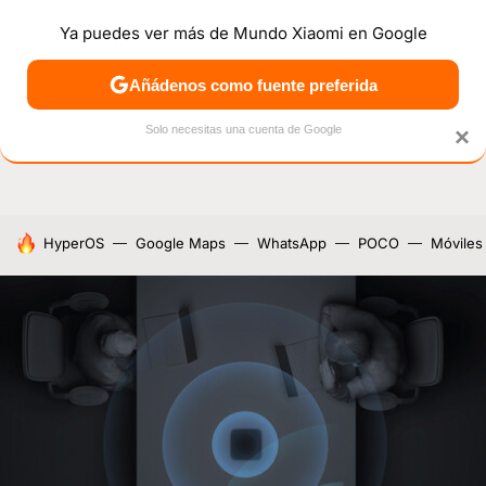
Ya puedes ver más de Mundo Xiaomi en Google
NOTICIAS
MÓVILES
TUTORIALES
OFERTAS
ANÁL
Añádenos como fuente preferida
Solo necesitas una cuenta de Google
×
HOY SE HABLA DE
HyperOS
Google Maps
WhatsApp
POCO
Móviles