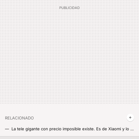
RELACIONADO
La tele gigante con precio imposible existe. Es de Xiaomi y lo tiene todo para convertirse en tu próximo cine en casa
No se me había ocurrido sacar un Xiaomi Mi TV Box S viejo de un cajón y convertirlo en una máquina perfecta de streaming para teles antiguas