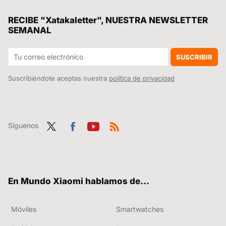
Tenemos un problema con el futuro del cemento y con el exceso de plástico. A alguien se le ha ocurrido lo más obvio
RECIBE "Xatakaletter", NUESTRA NEWSLETTER
SEMANAL
Si se te rompe tu móvil Xiaomi y quieres evitar que te tanguen con la reparación, ten a mano estos precios oficiales siempre
Xiaomi se apunta otra victoria en el mercado chino, en el que no tiene rival en este segmento
SUSCRIBIR
Suscribiéndote aceptas nuestra
política de privacidad
Síguenos
Twit
Fac
You
RSS
ter
ebo
tub
ok
e
En Mundo Xiaomi hablamos de...
Móviles
Smartwatches