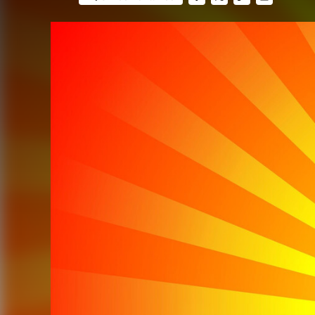
FACEBOOK
TWITTER
FLIPBOARD
E-
MAIL