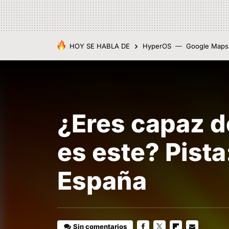
HOY SE HABLA DE
HyperOS
Google Maps
¿Eres capaz d
es este? Pista
España
Sin comentarios