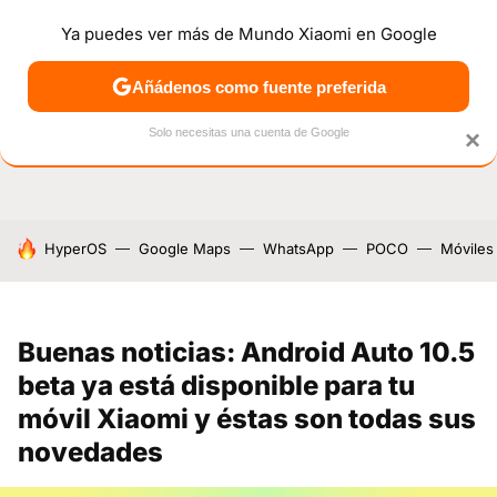
Ya puedes ver más de Mundo Xiaomi en Google
NOTICIAS
MÓVILES
TUTORIALES
OFERTAS
ANÁL
Añádenos como fuente preferida
Solo necesitas una cuenta de Google
×
HOY SE HABLA DE
HyperOS
Google Maps
WhatsApp
POCO
Móviles
Buenas noticias: Android Auto 10.5
beta ya está disponible para tu
móvil Xiaomi y éstas son todas sus
novedades