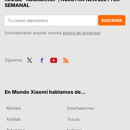
SEMANAL
La nueva era para Xiaomi ya está aquí, HyperOS 2 traerá consigo las actualizaciones mensuales que tantos años llevamos pidiendo
Ni Ikea puede competir contra esto. Xiaomi tiene la solución perfecta para tener luz en cualquier parte de tu casa sin tener un enchufe a mano
SUSCRIBIR
Suscribiéndote aceptas nuestra
política de privacidad
Síguenos
Twit
Fac
You
RSS
ter
ebo
tub
ok
e
En Mundo Xiaomi hablamos de...
Móviles
Smartwatches
Análisis
Trucos