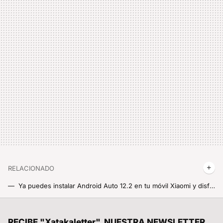
RELACIONADO
Ya puedes instalar Android Auto 12.2 en tu móvil Xiaomi y disfrutar del rediseño que acaba de implementar Google
Android Auto 12.3 ya está disponible para todos a través del Google Play Store, así puedes instalarlo y disfrutar de todas sus novedades
Ni Spotify ni YouTube Music. Esta app reúne lo mejor de ambos mundos: gratis, Open Source y sin anuncios
RECIBE "Xatakaletter", NUESTRA NEWSLETTER