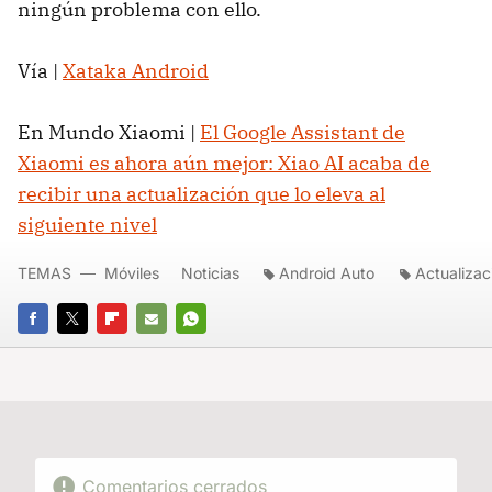
ningún problema con ello.
Vía |
Xataka Android
En Mundo Xiaomi |
El Google Assistant de
Xiaomi es ahora aún mejor: Xiao AI acaba de
recibir una actualización que lo eleva al
siguiente nivel
TEMAS
Móviles
Noticias
Android Auto
Actualizac
FACEBOOK
TWITTER
FLIPBOARD
E-
WHATSAPP
MAIL
Comentarios cerrados