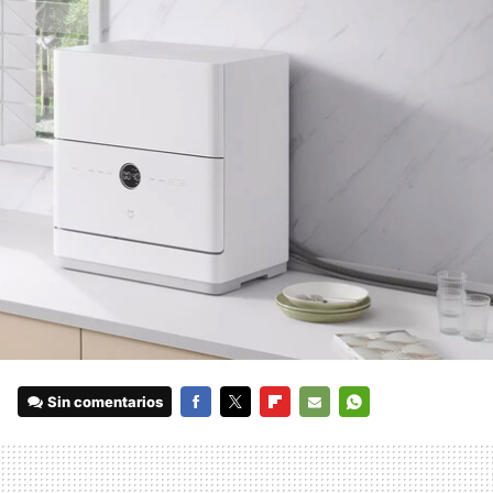
Sin comentarios
FACEBOOK
TWITTER
FLIPBOARD
E-
WHATSAPP
MAIL