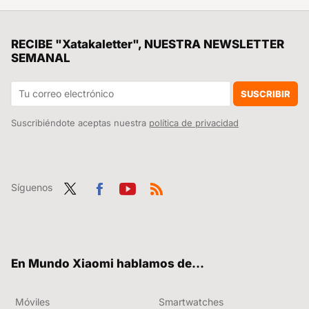
Xiaomi acaba de renovar su patinete eléctrico más Pro y ahora es (casi) perfecto: más autonomía, mejor fabricación y seguridad de primer nivel
La debacle demográfica en Europa, expuesta en este mapa con un invitado engañoso: Mónaco
RECIBE "Xatakaletter", NUESTRA NEWSLETTER
SEMANAL
Google está preparando la revolución definitiva para Android Auto. Gemini está en camino para que la IA sea nuestra mejor compañera de viaje
No sabía que los Xiaomi 15 vienen con ventajas como Spotify Premium gratis o acceso a zonas vip en aeropuertos: esto no te lo da ninguna otra marca
SUSCRIBIR
Suscribiéndote aceptas nuestra
política de privacidad
Síguenos
Twit
Fac
You
RSS
ter
ebo
tub
ok
e
En Mundo Xiaomi hablamos de...
Móviles
Smartwatches