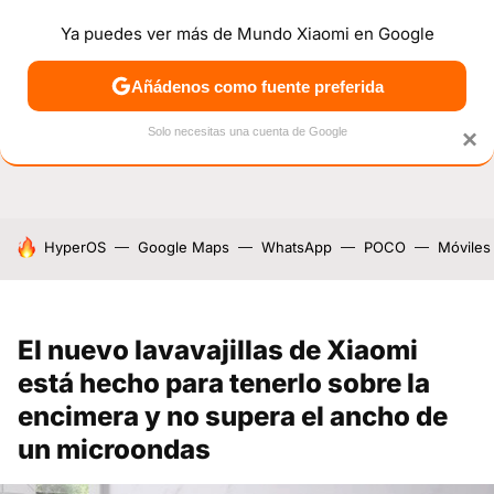
Ya puedes ver más de Mundo Xiaomi en Google
NOTICIAS
MÓVILES
TUTORIALES
OFERTAS
ANÁL
Añádenos como fuente preferida
Solo necesitas una cuenta de Google
×
HOY SE HABLA DE
HyperOS
Google Maps
WhatsApp
POCO
Móviles
El nuevo lavavajillas de Xiaomi
está hecho para tenerlo sobre la
encimera y no supera el ancho de
un microondas