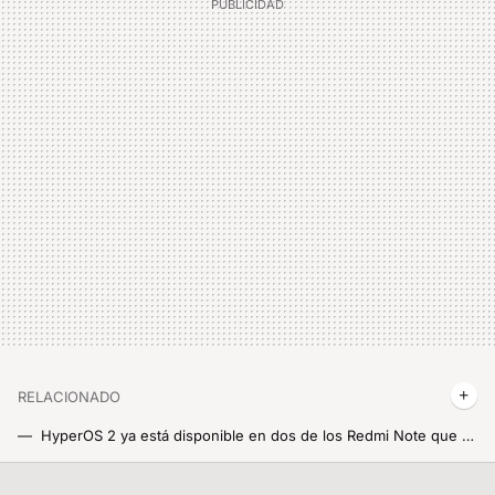
RELACIONADO
HyperOS 2 ya está disponible en dos de los Redmi Note que más se venden en todo el mundo. La actualización llega con Android 15 bajo el brazo
Xiaomi le ha metido esteroides a su freidora de aire más Pro y por fin la podemos comprar en España a un precio interesantísimo