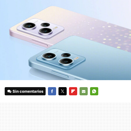
Sin comentarios
FACEBOOK
TWITTER
FLIPBOARD
E-
WHATSAPP
MAIL