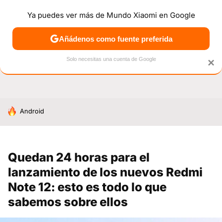
Ya puedes ver más de Mundo Xiaomi en Google
NOTICIAS
MÓVILES
TUTORIALES
OFERTAS
ANÁL
Añádenos como fuente preferida
Solo necesitas una cuenta de Google
×
HOY SE HABLA DE
Android
Quedan 24 horas para el
lanzamiento de los nuevos Redmi
Note 12: esto es todo lo que
sabemos sobre ellos