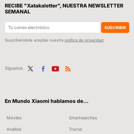
Los bloqueos de LaLiga afectan hasta a quienes necesitan buscar una farmacia de guardia
RECIBE "Xatakaletter", NUESTRA NEWSLETTER
SEMANAL
Se han reservado tantos Xiaomi SU7 Ultra que ya hay revendedores cobrando hasta 20.000 euros más por el coche
Xiaomi quiere que el POCO Launcher sea un auténtico cohete. Ha vuelto a actualizarlo con un montón de mejoras y te enseñamos cómo lo puedes instalar
SUSCRIBIR
Suscribiéndote aceptas nuestra
política de privacidad
Síguenos
Twit
Fac
You
RSS
ter
ebo
tub
ok
e
En Mundo Xiaomi hablamos de...
Móviles
Smartwatches
Análisis
Trucos