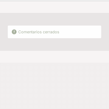
FACEBOOK
TWITTER
FLIPBOARD
E-
WHATSAPP
MAIL
Comentarios cerrados