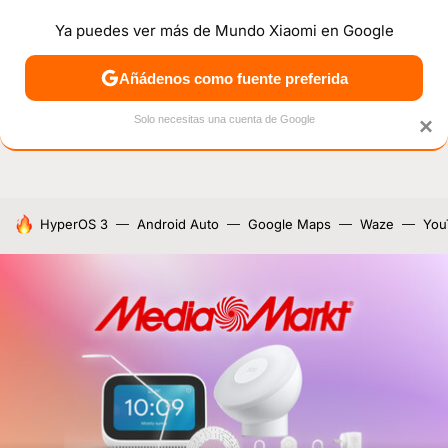
Ya puedes ver más de Mundo Xiaomi en Google
NOTICIAS
MÓVILES
TUTORIALES
OFERTAS
ANÁL
Añádenos como fuente preferida
Solo necesitas una cuenta de Google
×
HOY SE HABLA DE
HyperOS 3
Android Auto
Google Maps
Waze
You