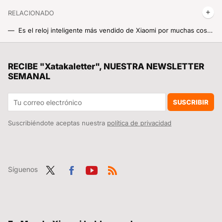
RELACIONADO
Es el reloj inteligente más vendido de Xiaomi por muchas cosas, pero también por el precio. Y aquí tienes un código de descuento para AliExpress
Solo hoy, no logro decidirme entre estos dos modelos del Redmi Note 13 con más de 100 euros de descuento por tiempo limitadísimo
Si la pregunta es cuánto dinero existe en el mundo por persona, este revelador gráfico tiene la respuesta
RECIBE "Xatakaletter", NUESTRA NEWSLETTER
SEMANAL
El descuentazo de la semana Xiaomi digno del Black Friday. El Xiaomi Vacuum S10+ de casi 500 euros a menos de 200
Redmi a precio de derribo, el robot de limpieza más Premium con un descuentazo de locos y microondas a 50 euros: Cazando Gangas especial hogar
SUSCRIBIR
Suscribiéndote aceptas nuestra
política de privacidad
Síguenos
Twit
Fac
You
RSS
ter
ebo
tub
ok
e