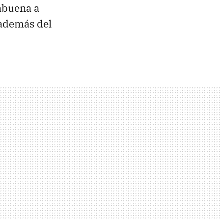
rabuena a
 además del