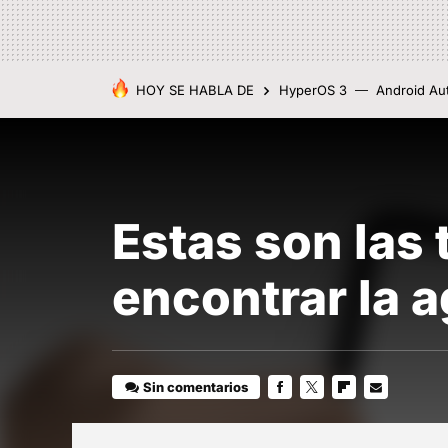
HOY SE HABLA DE
HyperOS 3
Android Au
Estas son las
encontrar la 
Sin comentarios
FACEBOOK
TWITTER
FLIPBOARD
E-
MAIL