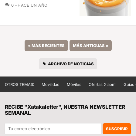
COMENTARIOS
0
HACE UN AÑO
«
MÁS RECIENTES
MÁS ANTIGUAS
»
ARCHIVO DE NOTICIAS
OTROS TEMAS:
Movilidad
Móviles
Ofertas Xiaomi
Guías
RECIBE "Xatakaletter", NUESTRA NEWSLETTER
SEMANAL
SUSCRIBIR