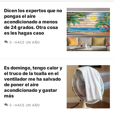
Dicen los expertos que no
pongas el aire
acondicionado a menos
de 24 grados. Otra cosa
es les hagas caso
COMENTARIOS
0
HACE UN AÑO
Es domingo, tengo calor y
el truco de la toalla en el
ventilador me ha salvado
de poner el aire
acondicionado y gastar
más
COMENTARIOS
0
HACE UN AÑO