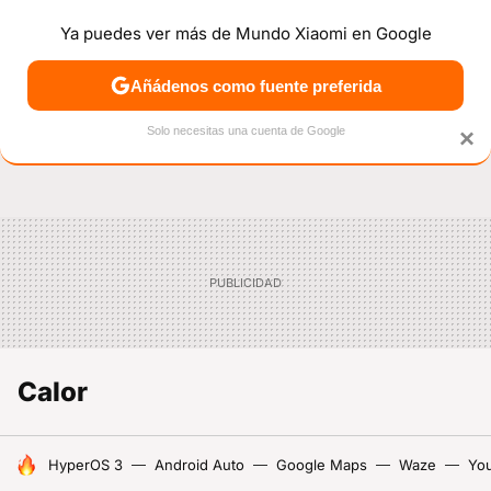
Ya puedes ver más de Mundo Xiaomi en Google
NOTICIAS
MÓVILES
TUTORIALES
OFERTAS
ANÁL
Añádenos como fuente preferida
Solo necesitas una cuenta de Google
×
Calor
HOY SE HABLA DE
HyperOS 3
Android Auto
Google Maps
Waze
Yo