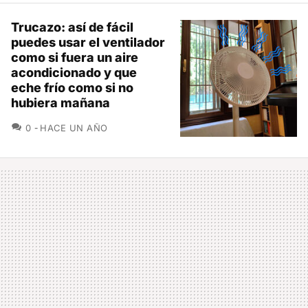
Trucazo: así de fácil
puedes usar el ventilador
como si fuera un aire
acondicionado y que
eche frío como si no
hubiera mañana
COMENTARIOS
0
HACE UN AÑO