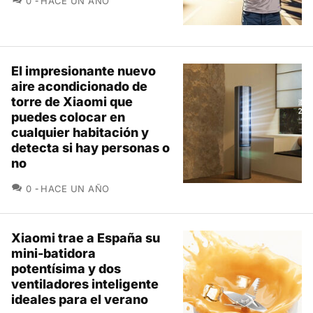
0
HACE UN AÑO
El impresionante nuevo
aire acondicionado de
torre de Xiaomi que
puedes colocar en
cualquier habitación y
detecta si hay personas o
no
COMENTARIOS
0
HACE UN AÑO
Xiaomi trae a España su
mini-batidora
potentísima y dos
ventiladores inteligente
ideales para el verano