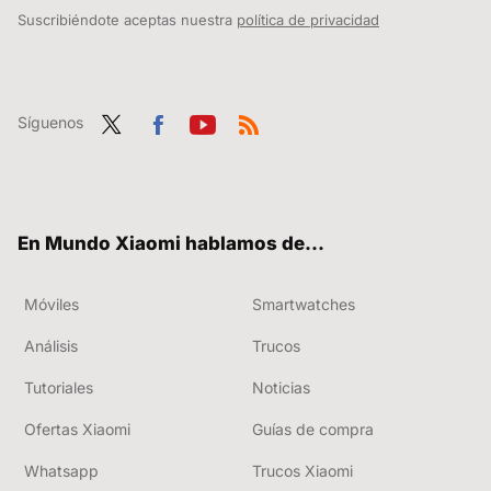
Suscribiéndote aceptas nuestra
política de privacidad
Síguenos
Twit
Fac
You
RSS
ter
ebo
tub
ok
e
En Mundo Xiaomi hablamos de...
Móviles
Smartwatches
Análisis
Trucos
Tutoriales
Noticias
Ofertas Xiaomi
Guías de compra
Whatsapp
Trucos Xiaomi