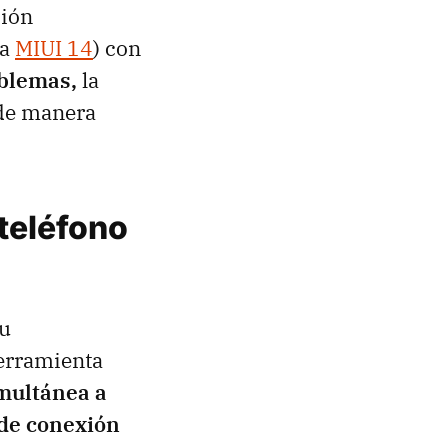
ción
 a
MIUI 14
) con
oblemas,
la
 de manera
teléfono
su
herramienta
multánea a
 de conexión