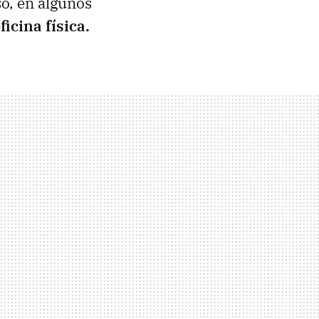
so, en algunos
icina física.