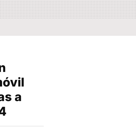
n
móvil
as a
14