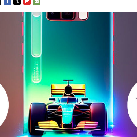
FACEBOOK
TWITTER
FLIPBOARD
E-
MAIL