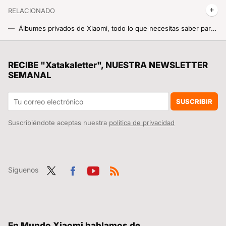
RELACIONADO
Álbumes privados de Xiaomi, todo lo que necesitas saber para esconder vídeos y fotos en la galería tu Xiaomi, Redmi o POCO
Los 5 mandamientos de la carga para tu móvil Xiaomi, un experto da los mejores consejos para alargar al máximo su vida útil
El puerto USB-C es una de las piezas más delicadas de nuestro móvil. Así hay que cuidarlo para que no se rompa
RECIBE "Xatakaletter", NUESTRA NEWSLETTER
SEMANAL
Cómo poner el símbolo del 8M en el icono de WhatsApp o en el que tú quieras del móvil o la tablet
Ojalá hubiese descubierto antes el truco de la cebolla en el microondas
SUSCRIBIR
Suscribiéndote aceptas nuestra
política de privacidad
Síguenos
Twit
Fac
You
RSS
ter
ebo
tub
ok
e
En Mundo Xiaomi hablamos de...