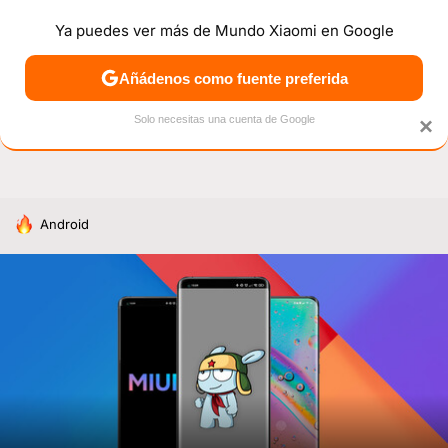
Ya puedes ver más de Mundo Xiaomi en Google
NOTICIAS
MÓVILES
TUTORIALES
OFERTAS
ANÁL
Añádenos como fuente preferida
Solo necesitas una cuenta de Google
×
HOY SE HABLA DE
Android