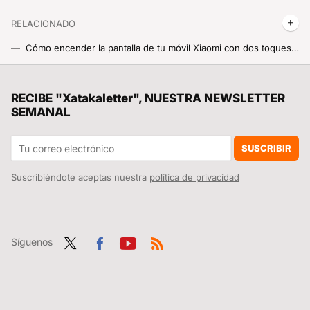
RELACIONADO
Cómo encender la pantalla de tu móvil Xiaomi con dos toques y otros métodos para no tocar los botones
Cómo llamar con número oculto desde tu Xiaomi, Redmi o POCO cambiando un ajuste en MIUI o HyperOS
La debacle demográfica en Europa, expuesta en este mapa con un invitado engañoso: Mónaco
RECIBE "Xatakaletter", NUESTRA NEWSLETTER
SEMANAL
Cómo poner el símbolo del 8M en el icono de WhatsApp o en el que tú quieras del móvil o la tablet
Ojalá hubiese descubierto antes el truco de la cebolla en el microondas
SUSCRIBIR
Suscribiéndote aceptas nuestra
política de privacidad
Síguenos
Twit
Fac
You
RSS
ter
ebo
tub
ok
e