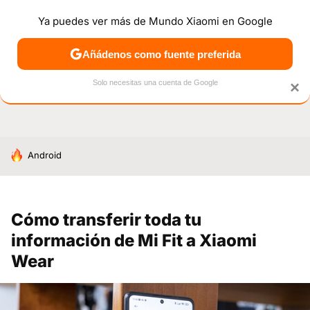
Ya puedes ver más de Mundo Xiaomi en Google
NOTICIAS
MÓVILES
TUTORIALES
OFERTAS
ANÁL
Añádenos como fuente preferida
Solo necesitas una cuenta de Google
×
HOY SE HABLA DE
Android
Cómo transferir toda tu
información de Mi Fit a Xiaomi
Wear