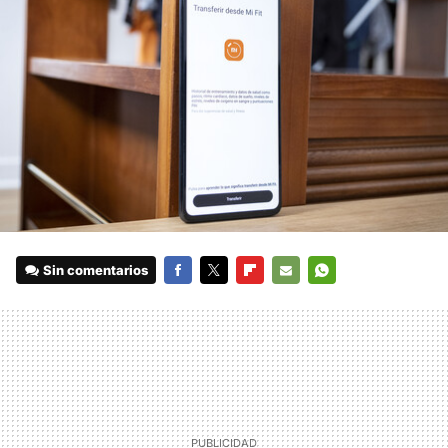
Sin comentarios
FACEBOOK
TWITTER
FLIPBOARD
E-
WHATSAPP
MAIL