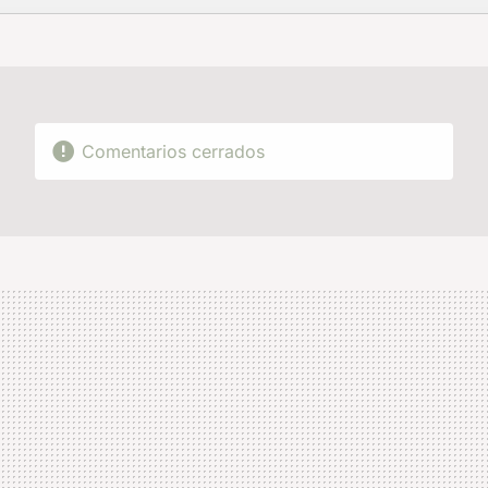
FACEBOOK
TWITTER
FLIPBOARD
E-
WHATSAPP
MAIL
Comentarios cerrados