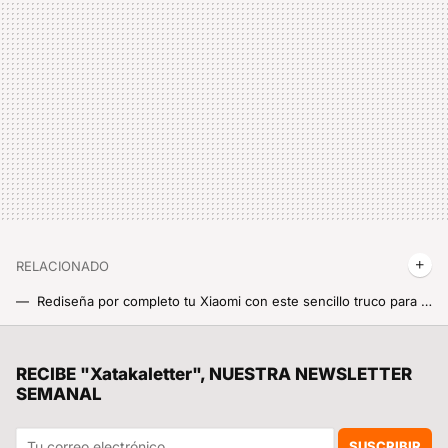
RELACIONADO
Rediseña por completo tu Xiaomi con este sencillo truco para cambiar la fuente o tipo de letra de MIUI o HyperOS
Cómo ocultar o bloquear las aplicaciones en nuestro teléfono Xiaomi sin instalar apps externas
MacBook Air M4, análisis: si el portátil más interesante de Apple ahora cuesta menos y es más potente, apaga y vámonos
RECIBE "Xatakaletter", NUESTRA NEWSLETTER
SEMANAL
Descubre en el móvil si la declaración de la Renta 2024 te sale a pagar o deber este año. Así se usa el simulador de la Agencia Tributaria
6 funciones ocultas en HyperOS que deberías conocer si aún no las usas
SUSCRIBIR