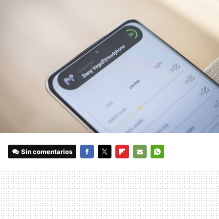
Sin comentarios
FACEBOOK
TWITTER
FLIPBOARD
E-
WHATSAPP
MAIL