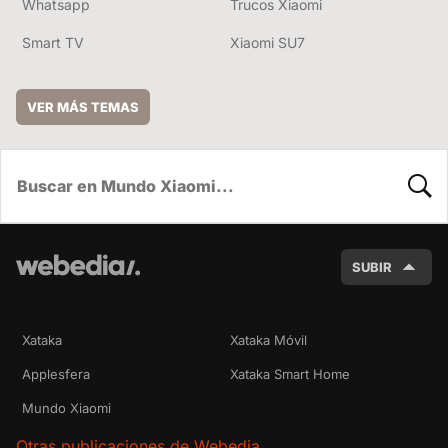
Whatsapp
Trucos Xiaomi
Smart TV
Xiaomi SU7
VER MÁS TEMAS
BUSC
SUBIR
Xataka
Xataka Móvil
Applesfera
Xataka Smart Home
Mundo Xiaomi
Otras publicaciones de Webedia