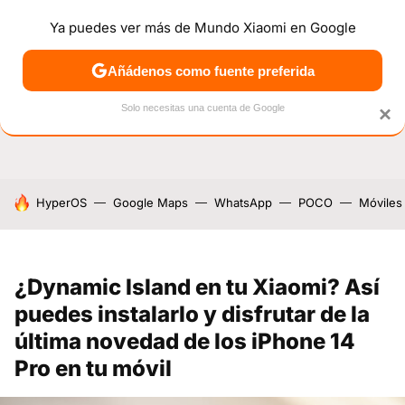
Ya puedes ver más de Mundo Xiaomi en Google
NOTICIAS
MÓVILES
TUTORIALES
OFERTAS
ANÁL
Añádenos como fuente preferida
Solo necesitas una cuenta de Google
×
HOY SE HABLA DE
HyperOS
Google Maps
WhatsApp
POCO
Móviles
¿Dynamic Island en tu Xiaomi? Así
puedes instalarlo y disfrutar de la
última novedad de los iPhone 14
Pro en tu móvil