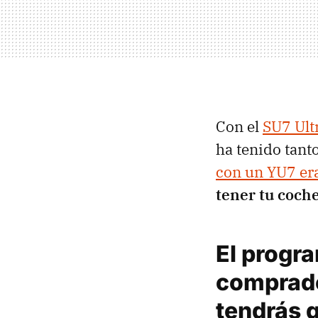
Con el
SU7 Ult
ha tenido tant
con un YU7 er
tener tu coch
El progra
comprado
tendrás q