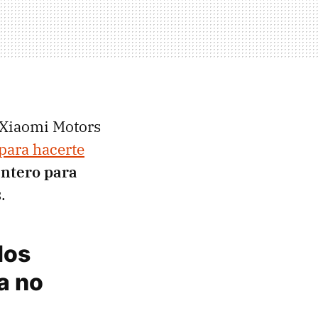
n Xiaomi Motors
 para hacerte
entero para
.
los
a no