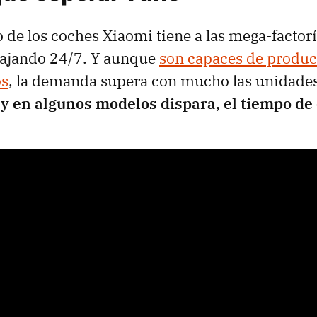
o de los coches Xiaomi tiene a las mega-factorí
ajando 24/7. Y aunque
son capaces de produc
os
, la demanda supera con mucho las unidades
y en algunos modelos dispara, el tiempo de