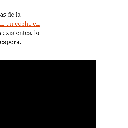
as de la
ir un coche en
 existentes,
lo
 espera.