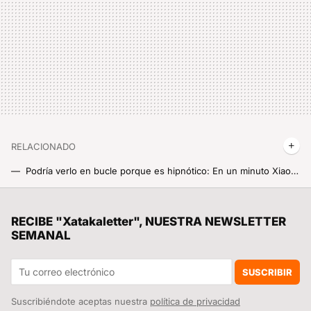
RELACIONADO
Podría verlo en bucle porque es hipnótico: En un minuto Xiaomi es capaz de construirte un coche de la nada en una factoría que puede ser visitada
Caben 9 personas, te sientes como si llevases un tanque y encima tiene autonomía extendida: el Kunlun de Xiaomi sigue jugando al despiste
Unos científicos españoles quieren salvar al planeta con un plan alocado: rellenar de agua el mar de Aral para capturar CO2
RECIBE "Xatakaletter", NUESTRA NEWSLETTER
SEMANAL
'Bestia' se queda corto para definir la nueva versión del Xiaomi SU7 Ultra Extreme y sus 2000 CV
Xiaomi deja atrás las promesas y prepara el terreno para vender sus coches eléctricos en Europa
SUSCRIBIR
Suscribiéndote aceptas nuestra
política de privacidad