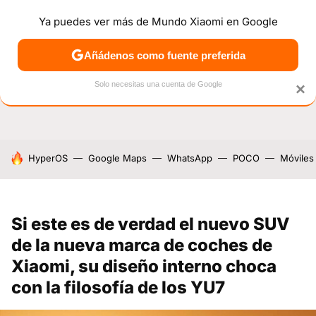
Ya puedes ver más de Mundo Xiaomi en Google
NOTICIAS
MÓVILES
TUTORIALES
OFERTAS
ANÁL
Añádenos como fuente preferida
Solo necesitas una cuenta de Google
×
HOY SE HABLA DE
HyperOS
Google Maps
WhatsApp
POCO
Móviles
Si este es de verdad el nuevo SUV
de la nueva marca de coches de
Xiaomi, su diseño interno choca
con la filosofía de los YU7