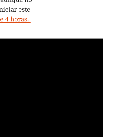
niciar este
e 4 horas.