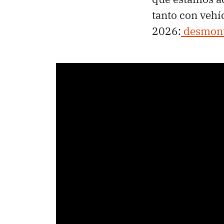
tanto con vehíc
2026:
desmonta