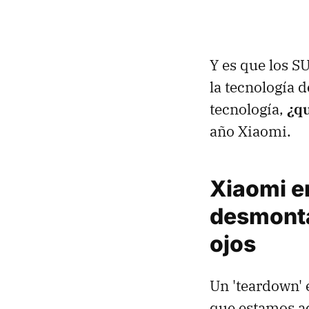
Y es que los S
la tecnología 
tecnología,
¿qu
año Xiaomi.
Xiaomi e
desmonta
ojos
Un 'teardown' 
que estamos ac