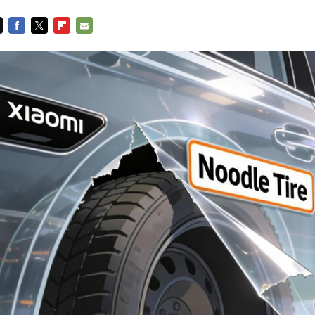
FACEBOOK
TWITTER
FLIPBOARD
E-
MAIL