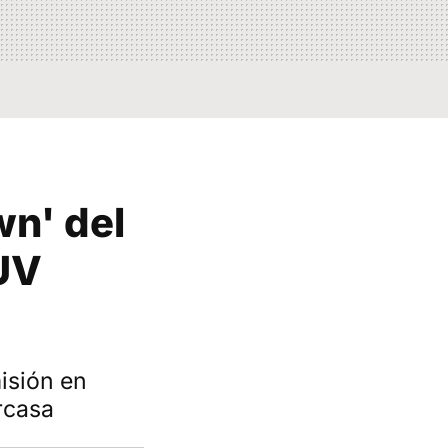
wn' del
UV
isión en
arcasa