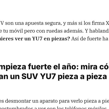
UV son una apuesta segura, y más si los firma 
de tu móvil pero con ruedas además. Y habland
ieres ver un YU7 en piezas?
Así de fuerte h
mpieza fuerte el año: mira c
n un SUV YU7 pieza a pieza 
es desmontar un aparato para verlo pieza a pie
ostumbrados a ver con los teléfonos móviles