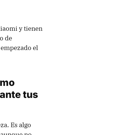
Xiaomi y tienen
o de
a empezado el
ómo
ante tus
za. Es algo
, aunque no