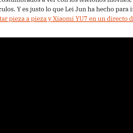
ulos. Y es justo lo que Lei Jun ha hecho para i
r pieza a pieza y Xiaomi YU7 en un directo d