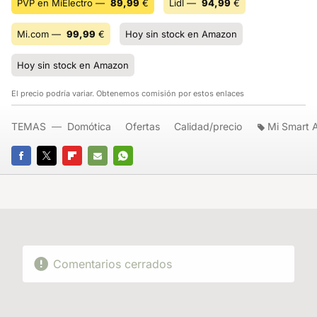
PVP en MiElectro —
89,99
€
Lidl —
94,99
€
Mi.com —
99,99
€
Hoy sin stock en Amazon
Hoy sin stock en Amazon
El precio podría variar. Obtenemos comisión por estos enlaces
TEMAS
Domótica
Ofertas
Calidad/precio
Mi Smart A
FACEBOOK
TWITTER
FLIPBOARD
E-
WHATSAPP
MAIL
Comentarios cerrados