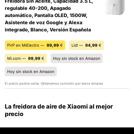
Freidora Sin Aceite, Capacidad 3.5 L,
regulable 40-200, Apagado
automático, Pantalla OLED, 1500W,
Asistente de voz Google y Alexa
integrado, Blanco, Versión Española
PVP en MiElectro —
89,99
€
Lidl —
94,99
€
Mi.com —
99,99
€
Hoy sin stock en Amazon
Hoy sin stock en Amazon
El precio podría variar. Obtenemos comisión por estos enlaces
La freidora de aire de Xiaomi al mejor
precio