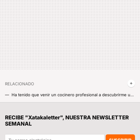
RELACIONADO
Ha tenido que venir un cocinero profesional a descubrirme un nuevo uso para mi freidora de aire que no se me habría ocurrido en la vida
Xiaomi Smart Doorbell 3S, si el cartero llama dos veces, lo vas a ver con tus ojos. Cámara, timbre y portero todo en uno con lo nuevo de Xiaomi
Me he enganchado al Mahjong, el juego de mesa chino, y estas son mis apps favoritas para jugarlo gratis
RECIBE "Xatakaletter", NUESTRA NEWSLETTER
SEMANAL
Si se te rompe tu móvil Xiaomi y quieres evitar que te tanguen con la reparación, ten a mano estos precios oficiales siempre
El descuentazo de la semana Xiaomi digno del Black Friday. El Xiaomi Vacuum S10+ de casi 500 euros a menos de 200