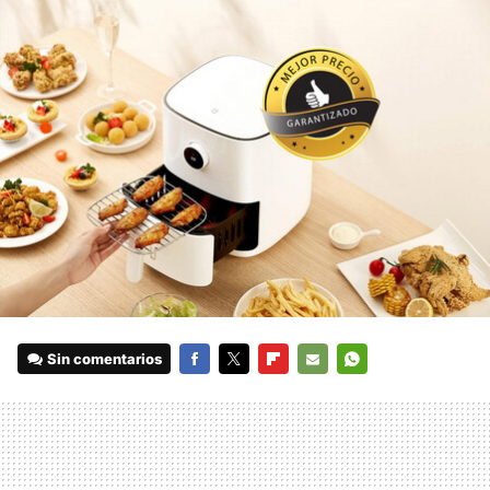
Sin comentarios
FACEBOOK
TWITTER
FLIPBOARD
E-
WHATSAPP
MAIL