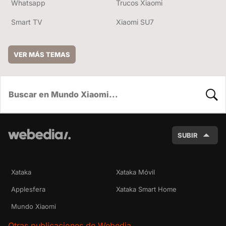
Whatsapp
Trucos Xiaomi
Smart TV
Xiaomi SU7
VER MÁS TEMAS
BUSC
SUBIR
Xataka
Xataka Móvil
Applesfera
Xataka Smart Home
Mundo Xiaomi
Otras publicaciones de Webedia