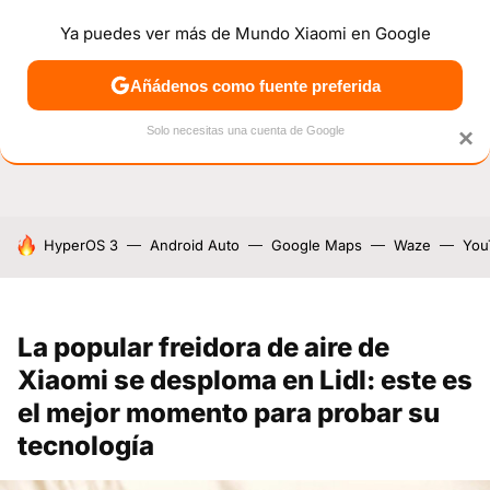
Ya puedes ver más de Mundo Xiaomi en Google
NOTICIAS
MÓVILES
TUTORIALES
OFERTAS
ANÁL
Añádenos como fuente preferida
Solo necesitas una cuenta de Google
×
HOY SE HABLA DE
HyperOS 3
Android Auto
Google Maps
Waze
You
La popular freidora de aire de
Xiaomi se desploma en Lidl: este es
el mejor momento para probar su
tecnología