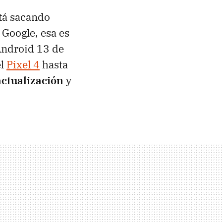
stá sacando
 Google, esa es
Android 13 de
el
Pixel 4
hasta
actualización
y