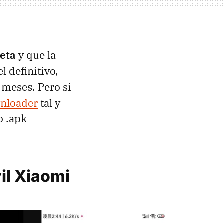
eta
y que la
l definitivo,
 meses. Pero si
wnloader
tal y
o .apk
il Xiaomi