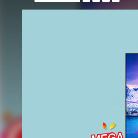
FACEBOOK
TWITTER
FLIPBOARD
E-
MAIL