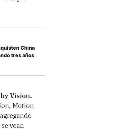
nquisten China
ando tres años
by Vision,
ion, Motion
 agregando
 se vean