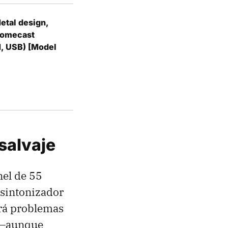
etal design,
hromecast
1, USB) [Model
salvaje
nel de 55
 sintonizador
drá problemas
 —aunque