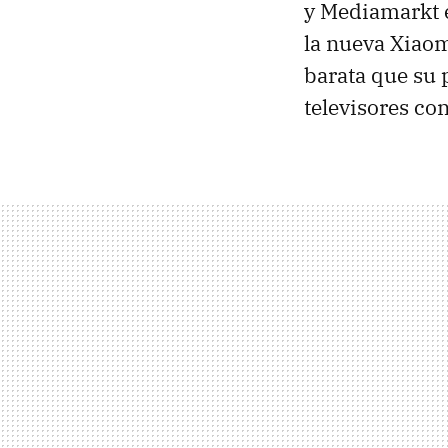
y Mediamarkt e
la nueva Xiao
barata que su p
televisores co