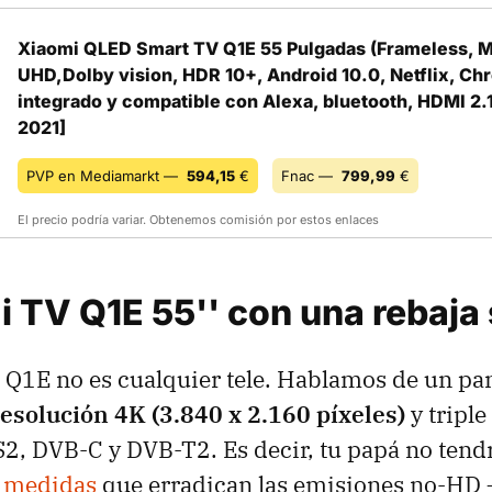
Xiaomi QLED Smart TV Q1E 55 Pulgadas (Frameless, M
UHD,Dolby vision, HDR 10+, Android 10.0, Netflix, C
integrado y compatible con Alexa, bluetooth, HDMI 2.
2021]
PVP en Mediamarkt —
594,15
€
Fnac —
799,99
€
El precio podría variar. Obtenemos comisión por estos enlaces
 TV Q1E 55'' con una rebaja 
 Q1E no es cualquier tele. Hablamos de un pa
resolución 4K (3.840 x 2.160 píxeles)
y triple
2, DVB-C y DVB-T2. Es decir, tu papá no ten
s medidas
que erradican las emisiones no-HD