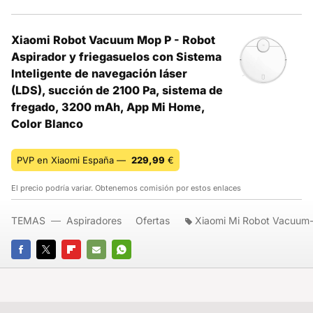
Xiaomi Robot Vacuum Mop P - Robot
Aspirador y friegasuelos con Sistema
Inteligente de navegación láser
(LDS), succión de 2100 Pa, sistema de
fregado, 3200 mAh, App Mi Home,
Color Blanco
PVP en Xiaomi España —
229,99
€
El precio podría variar. Obtenemos comisión por estos enlaces
TEMAS
Aspiradores
Ofertas
Xiaomi Mi Robot Vacuum
FACEBOOK
TWITTER
FLIPBOARD
E-
WHATSAPP
MAIL