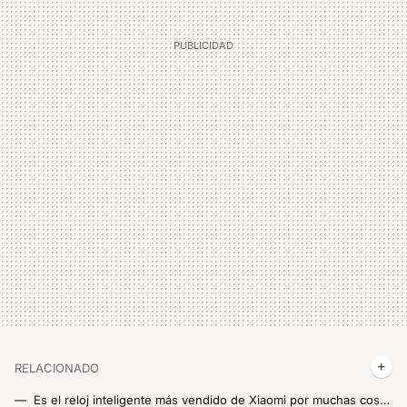
RELACIONADO
Es el reloj inteligente más vendido de Xiaomi por muchas cosas, pero también por el precio. Y aquí tienes un código de descuento para AliExpress