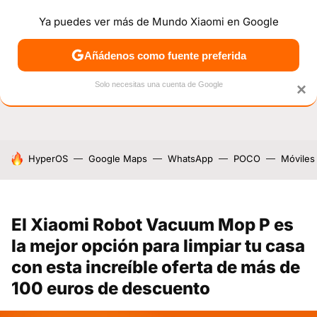
Ya puedes ver más de Mundo Xiaomi en Google
NOTICIAS
MÓVILES
TUTORIALES
OFERTAS
ANÁL
Añádenos como fuente preferida
Solo necesitas una cuenta de Google
×
HOY SE HABLA DE
HyperOS
Google Maps
WhatsApp
POCO
Móviles
El Xiaomi Robot Vacuum Mop P es
la mejor opción para limpiar tu casa
con esta increíble oferta de más de
100 euros de descuento