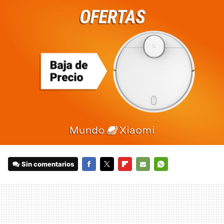
Sin comentarios
FACEBOOK
TWITTER
FLIPBOARD
E-
WHATSAPP
MAIL