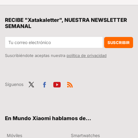
Solo hoy, no logro decidirme entre estos dos modelos del Redmi Note 13 con más de 100 euros de descuento por tiempo limitadísimo
Yo también cometía este error al usar el horno en casa, hasta que me enteré que podía causar daños en los muebles de la cocina
RECIBE "Xatakaletter", NUESTRA NEWSLETTER
SEMANAL
La última novedad de Waze te deja ver la navegación en el cuadro de instrumentos del coche: así puedes utilizarlo
Si tienes TDTChannels en tu tele, tienes un tesoro: llegan nuevos canales a la plataforma y no vas a tener que pagar nada para poder tenerlos
SUSCRIBIR
Suscribiéndote aceptas nuestra
política de privacidad
Síguenos
Twit
Fac
You
RSS
ter
ebo
tub
ok
e
En Mundo Xiaomi hablamos de...
Móviles
Smartwatches