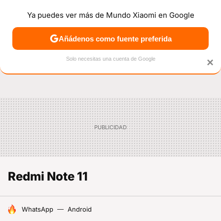
Ya puedes ver más de Mundo Xiaomi en Google
NOTICIAS
MÓVILES
TUTORIALES
OFERTAS
ANÁL
Añádenos como fuente preferida
Solo necesitas una cuenta de Google
×
Redmi Note 11
HOY SE HABLA DE
WhatsApp
Android