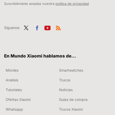
Suscribiéndote aceptas nuestra
política de privacidad
Síguenos
Twit
Fac
You
RSS
ter
ebo
tub
ok
e
En Mundo Xiaomi hablamos de...
Móviles
Smartwatches
Análisis
Trucos
Tutoriales
Noticias
Ofertas Xiaomi
Guías de compra
Whatsapp
Trucos Xiaomi