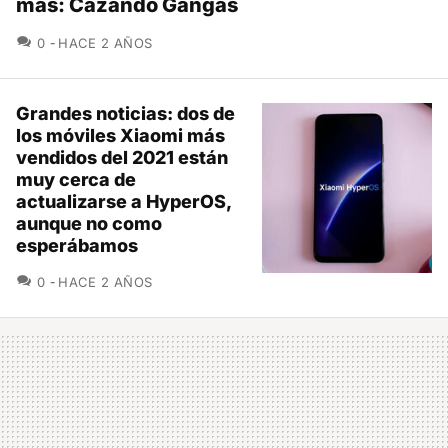
más: Cazando Gangas
COMENTARIOS
0
HACE 2 AÑOS
Grandes noticias: dos de
los móviles Xiaomi más
vendidos del 2021 están
muy cerca de
actualizarse a HyperOS,
aunque no como
esperábamos
COMENTARIOS
0
HACE 2 AÑOS