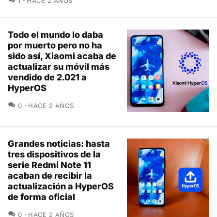
1
HACE 2 AÑOS
Todo el mundo lo daba
por muerto pero no ha
sido así, Xiaomi acaba de
actualizar su móvil más
vendido de 2.021 a
HyperOS
COMENTARIOS
0
HACE 2 AÑOS
Grandes noticias: hasta
tres dispositivos de la
serie Redmi Note 11
acaban de recibir la
actualización a HyperOS
de forma oficial
COMENTARIOS
0
HACE 2 AÑOS