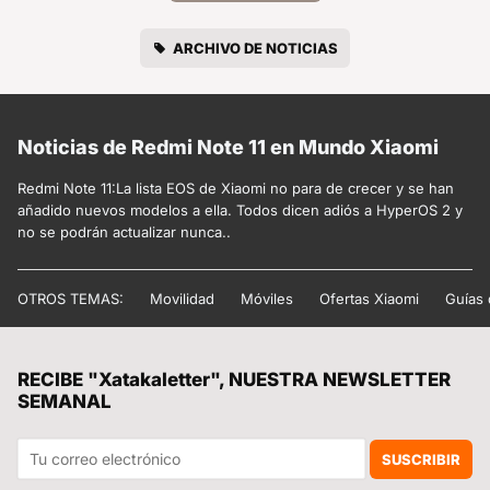
ARCHIVO DE NOTICIAS
Noticias de Redmi Note 11 en Mundo Xiaomi
Redmi Note 11:La lista EOS de Xiaomi no para de crecer y se han
añadido nuevos modelos a ella. Todos dicen adiós a HyperOS 2 y
no se podrán actualizar nunca..
OTROS TEMAS:
Movilidad
Móviles
Ofertas Xiaomi
Guías
RECIBE "Xatakaletter", NUESTRA NEWSLETTER
SEMANAL
SUSCRIBIR