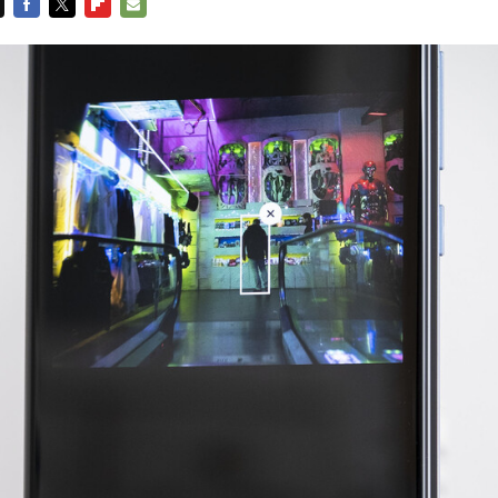
FACEBOOK
TWITTER
FLIPBOARD
E-
MAIL