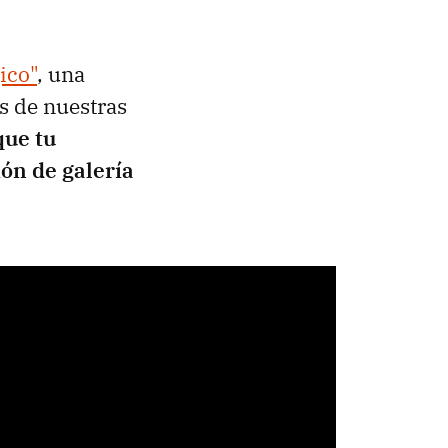
ico"
, una
s de nuestras
que tu
ón de galería