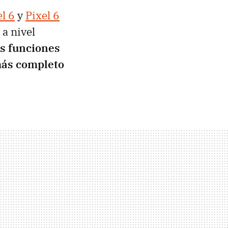
el 6
y
Pixel 6
 a nivel
as funciones
 más completo