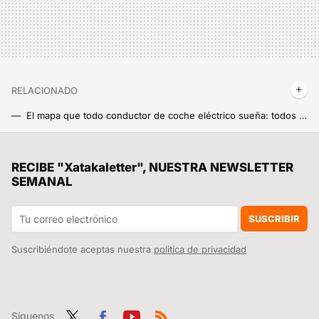
RELACIONADO
El mapa que todo conductor de coche eléctrico sueña: todos los puntos de carga para vehículos EV en España en la pantalla de tu móvil Xiaomi
La app web con la que convertirás tu móvil xiaomi en un ronroneo ASMR de gato para mimir como un minino
Leroy Merlin te permite tener luz gratis al instante con este kit solar sin complicadas obras
RECIBE "Xatakaletter", NUESTRA NEWSLETTER
SEMANAL
SUSCRIBIR
Suscribiéndote aceptas nuestra
política de privacidad
Síguenos