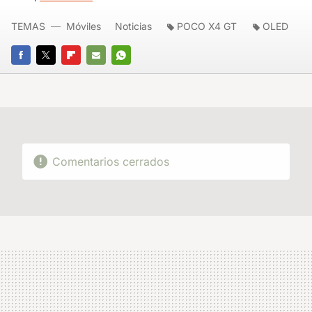
TEMAS
Móviles
Noticias
POCO X4 GT
OLED
FACEBOOK
TWITTER
FLIPBOARD
E-
WHATSAPP
MAIL
Comentarios cerrados