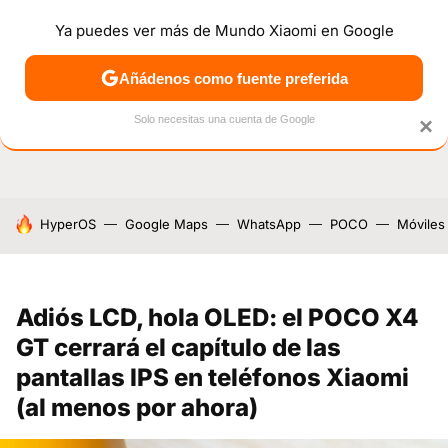
Ya puedes ver más de Mundo Xiaomi en Google
NOTICIAS
MÓVILES
TUTORIALES
OFERTAS
ANÁL
Añádenos como fuente preferida
Solo necesitas una cuenta de Google
×
HOY SE HABLA DE
HyperOS
Google Maps
WhatsApp
POCO
Móviles
Adiós LCD, hola OLED: el POCO X4
GT cerrará el capítulo de las
pantallas IPS en teléfonos Xiaomi
(al menos por ahora)