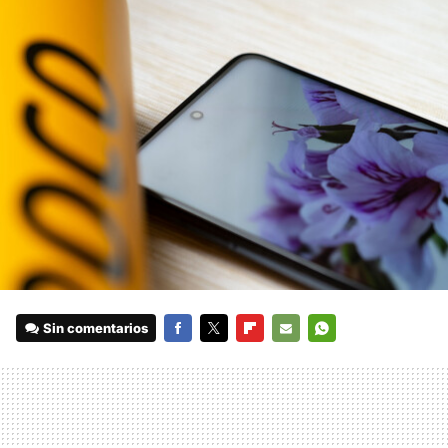
Sin comentarios
FACEBOOK
TWITTER
FLIPBOARD
E-
WHATSAPP
MAIL