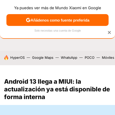
Ya puedes ver más de Mundo Xiaomi en Google
NOTICIAS
MÓVILES
TUTORIALES
OFERTAS
ANÁL
Añádenos como fuente preferida
Solo necesitas una cuenta de Google
×
HOY SE HABLA DE
HyperOS
Google Maps
WhatsApp
POCO
Móviles
Android 13 llega a MIUI: la
actualización ya está disponible de
forma interna