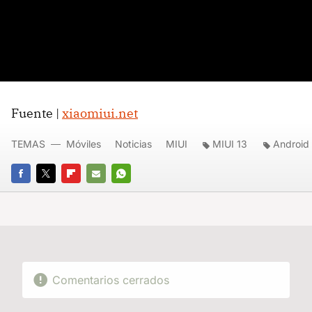
Fuente |
xiaomiui.net
TEMAS
Móviles
Noticias
MIUI
MIUI 13
Android
FACEBOOK
TWITTER
FLIPBOARD
E-
WHATSAPP
MAIL
Comentarios cerrados