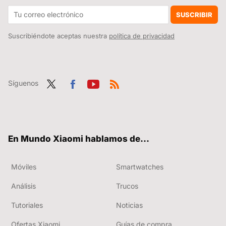
Xiaomi lo está petando en la gama alta. Los Xiaomi 15 son sólo la confirmación de que otras marcas tienen muchos motivos para preocuparse
SUSCRIBIR
Suscribiéndote aceptas nuestra
política de privacidad
Síguenos
Twit
Fac
You
RSS
ter
ebo
tub
ok
e
En Mundo Xiaomi hablamos de...
Móviles
Smartwatches
Análisis
Trucos
Tutoriales
Noticias
Ofertas Xiaomi
Guías de compra