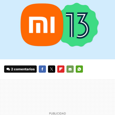
2 comentarios
FACEBOOK
TWITTER
FLIPBOARD
E-
WHATSAPP
MAIL