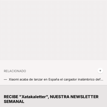
RELACIONADO
Xiaomi acaba de lanzar en España el cargador inalámbrico definitivo para usar en tu coche: carga a 50 W y disipa el calor para proteger a tu móvil
Buenas noticias, estos son los 36 móviles Xiaomi compatibles con la mejor ROM Xiaomi disponible: LineageOS 21
Los bloqueos de LaLiga afectan hasta a quienes necesitan buscar una farmacia de guardia
RECIBE "Xatakaletter", NUESTRA NEWSLETTER
SEMANAL
Google nos sorprende y acaba de lanzar Android Auto 13.9. Estos son todos los cambios que introduce y la forma de poder instalarlo en tu Xiaomi