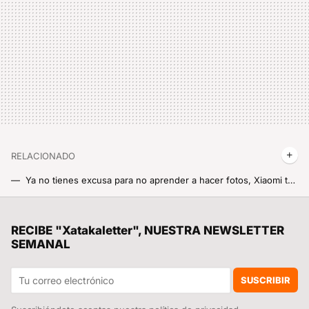
RELACIONADO
Ya no tienes excusa para no aprender a hacer fotos, Xiaomi te regala un curso de fotografía digital para que puedas sacarle el máximo partido a tu móvil
Xiaomi te quiere dar hasta 24.000 dólares en premios, así que pon a calentar la cámara de tu móvil. Así puedes apuntarte a los Xiaomi Imagery Awards 2024
Un día Xiaomi decidió adelantarse a toda su competencia, esconder la cámara frontal donde nadie lo esperaba y crear el revolucionario Xiaomi Mi MIX 4
RECIBE "Xatakaletter", NUESTRA NEWSLETTER
SEMANAL
Se han reservado tantos Xiaomi SU7 Ultra que ya hay revendedores cobrando hasta 20.000 euros más por el coche
Xiaomi quiere que el POCO Launcher sea un auténtico cohete. Ha vuelto a actualizarlo con un montón de mejoras y te enseñamos cómo lo puedes instalar
SUSCRIBIR