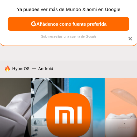
Ya puedes ver más de Mundo Xiaomi en Google
NOTICIAS
MÓVILES
TUTORIALES
OFERTAS
ANÁL
Añádenos como fuente preferida
Solo necesitas una cuenta de Google
×
HOY SE HABLA DE
HyperOS
Android