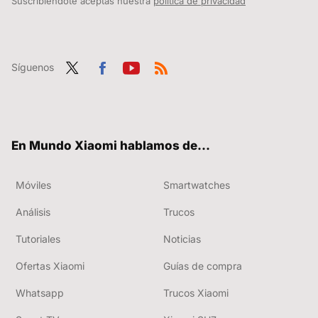
Suscribiéndote aceptas nuestra
política de privacidad
Síguenos
Twit
Fac
You
RSS
ter
ebo
tub
ok
e
En Mundo Xiaomi hablamos de...
Móviles
Smartwatches
Análisis
Trucos
Tutoriales
Noticias
Ofertas Xiaomi
Guías de compra
Whatsapp
Trucos Xiaomi