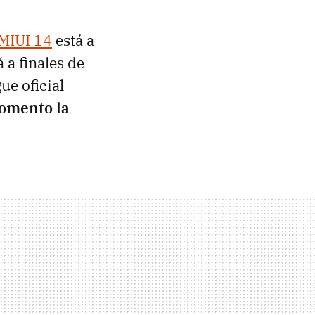
MIUI 14
está a
 a finales de
e oficial
momento la