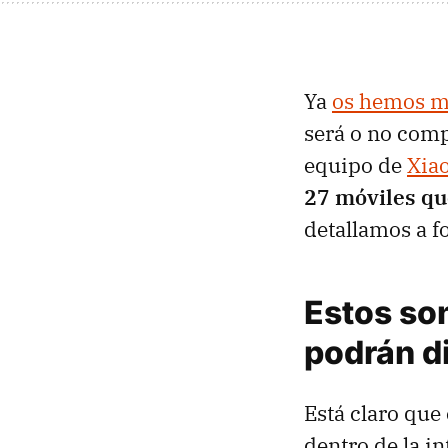
Ya
os hemos m
será o no comp
equipo de
Xia
27 móviles qu
detallamos a f
Estos so
podrán di
Está claro que
dentro de la i