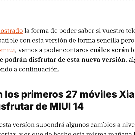
ostrado
la forma de poder saber si vuestro te
atible con esta versión de forma sencilla pero 
omiui
, vamos a poder contaros
cuáles serán l
e podrán disfrutar de esta nueva versión
, a
ondo a continuación.
n los primeros 27 móviles Xi
sfrutar de MIUI 14
 esta versíon supondrá algunos cambios a nivel
nterfaz, y es que de hecho esta misma mañan