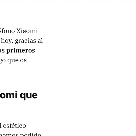
léfono Xiaomi
hoy, gracias al
os primeros
lgo que os
aomi que
 estético
a hemos podido