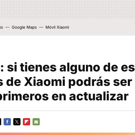
to
Google Maps
Móvil Xiaomi
: si tienes alguno de e
s de Xiaomi podrás ser
primeros en actualizar
FACEBOOK
TWITTER
FLIPBOARD
E-