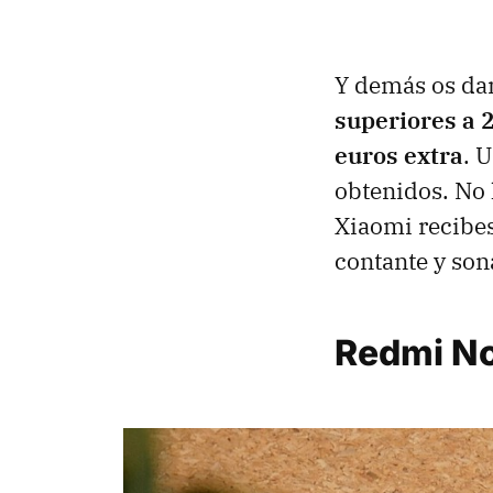
Y demás os da
superiores a 
euros extra
. 
obtenidos. No 
Xiaomi recibes
contante y son
Redmi No