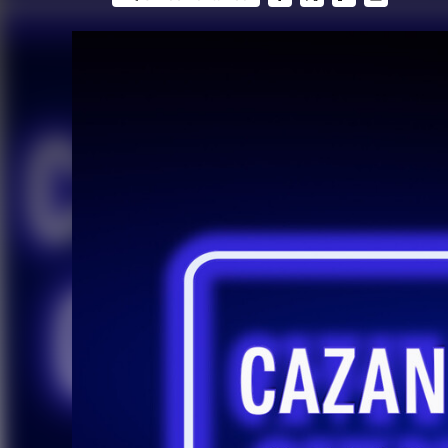
FACEBOOK
TWITTER
FLIPBOARD
E-
MAIL