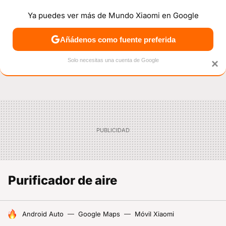
Ya puedes ver más de Mundo Xiaomi en Google
NOTICIAS
MÓVILES
TUTORIALES
OFERTAS
ANÁL
Añádenos como fuente preferida
Solo necesitas una cuenta de Google
×
Purificador de aire
HOY SE HABLA DE
Android Auto
Google Maps
Móvil Xiaomi