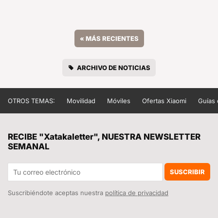
«
MÁS RECIENTES
ARCHIVO DE NOTICIAS
OTROS TEMAS:
Movilidad
Móviles
Ofertas Xiaomi
Guías
RECIBE "Xatakaletter", NUESTRA NEWSLETTER
SEMANAL
SUSCRIBIR
Suscribiéndote aceptas nuestra
política de privacidad