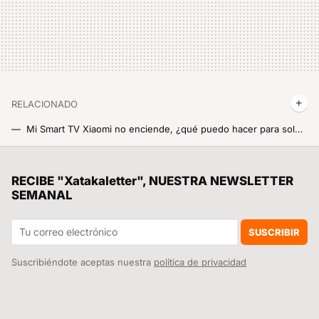
RELACIONADO
Mi Smart TV Xiaomi no enciende, ¿qué puedo hacer para solucionarlo?
Así es el modo Pro de las cámaras de Xiaomi, usos y trucos
Cómo evitar que aparezcan bichitos en el arroz, pasta, harina y legumbres que guardas en la despensa: así puedes librarte de ellos
RECIBE "Xatakaletter", NUESTRA NEWSLETTER
SEMANAL
No me creo lo que he visto en el stand de Xiaomi del MWC 2025, ¿significa que pronto los veremos fuera de China?
Xiaomi 15 Ultra vs Samsung Galaxy S25 Ultra, la batalla por conseguir la mejor cámara del mundo en un móvil está servida
SUSCRIBIR
Suscribiéndote aceptas nuestra
política de privacidad