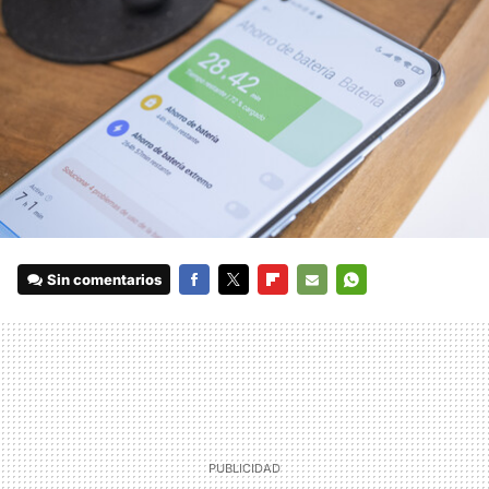
Sin comentarios
FACEBOOK
TWITTER
FLIPBOARD
E-
WHATSAPP
MAIL