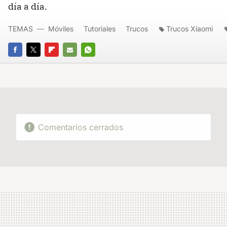
día a día.
TEMAS
Móviles
Tutoriales
Trucos
Trucos Xiaomi
FACEBOOK
TWITTER
FLIPBOARD
E-
WHATSAPP
MAIL
Comentarios cerrados