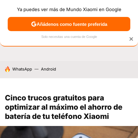
Ya puedes ver más de Mundo Xiaomi en Google
NOTICIAS
MÓVILES
TUTORIALES
OFERTAS
ANÁL
Añádenos como fuente preferida
Solo necesitas una cuenta de Google
×
HOY SE HABLA DE
WhatsApp
Android
Cinco trucos gratuitos para
optimizar al máximo el ahorro de
batería de tu teléfono Xiaomi