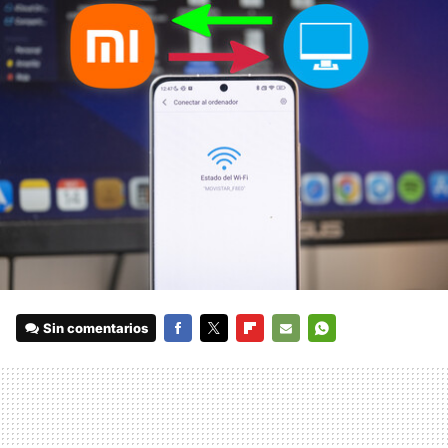
Sin comentarios
FACEBOOK
TWITTER
FLIPBOARD
E-
WHATSAPP
MAIL