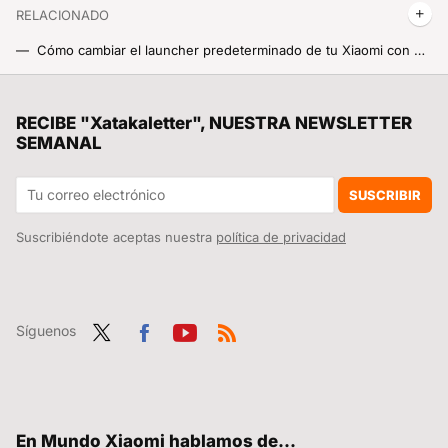
RELACIONADO
Cómo cambiar el launcher predeterminado de tu Xiaomi con MIUI
El Asistente de Google te informa de lo que te interesa: descubre cómo convertirlo en tu asistente personal
Premios Xataka NordVPN 2024: cómo conseguir tu entrada para la gala del próximo 19 de noviembre
RECIBE "Xatakaletter", NUESTRA NEWSLETTER
SEMANAL
SUSCRIBIR
Suscribiéndote aceptas nuestra
política de privacidad
Síguenos
Twit
Fac
You
RSS
ter
ebo
tub
ok
e
En Mundo Xiaomi hablamos de...