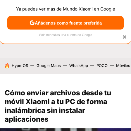
Ya puedes ver más de Mundo Xiaomi en Google
NOTICIAS
MÓVILES
TUTORIALES
OFERTAS
ANÁL
Añádenos como fuente preferida
Solo necesitas una cuenta de Google
×
HOY SE HABLA DE
HyperOS
Google Maps
WhatsApp
POCO
Móviles
Cómo enviar archivos desde tu
móvil Xiaomi a tu PC de forma
inalámbrica sin instalar
aplicaciones