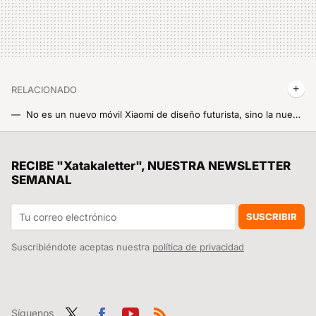
RELACIONADO
No es un nuevo móvil Xiaomi de diseño futurista, sino la nueva y preciosa Power Bank de Xiaomi
Seguro que Xiaomi pierde dinero con estos precios, por 7 euros este cable te carga el móvil en 17 minutos al 100%
El norte de España lleva años quejándose del turismo masivo. Asturias ha descubierto las amargas consecuencias de perderlo
RECIBE "Xatakaletter", NUESTRA NEWSLETTER
SEMANAL
Xiaomi tiene una linterna 'lowcost' pequeñita pero con una potencia cegadora de luz capaz de iluminar media calle
La forma más rápida de saber si tu móvil es candidato a recibir HyperOS 3 es gracias a esta app
SUSCRIBIR
Suscribiéndote aceptas nuestra
política de privacidad
Síguenos