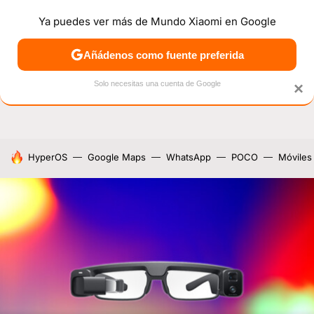
Ya puedes ver más de Mundo Xiaomi en Google
NOTICIAS
MÓVILES
TUTORIALES
OFERTAS
ANÁL
Añádenos como fuente preferida
Solo necesitas una cuenta de Google
×
HOY SE HABLA DE
HyperOS
Google Maps
WhatsApp
POCO
Móviles