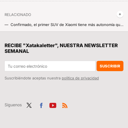
RELACIONADO
Confirmado, el primer SUV de Xiaomi tiene más autonomía que cualquiera de los coches Tesla en el mercado
Primeras fotos del 'Kunlun', el próximo y enorme SUV de Xiaomi con tres filas de asientos
He probado el aire acondicionado de Xiaomi y el desembarco de su primer gran electrodoméstico no podría haber sido mejor
RECIBE "Xatakaletter", NUESTRA NEWSLETTER
SEMANAL
Xiaomi ha triunfado donde Apple se estrelló. No es una broma, la clave son los fans de Apple
A Xiaomi le costó siete meses entregar sus primeros 100.000 coches. Ha triplicado la cifra en ocho más
SUSCRIBIR
Suscribiéndote aceptas nuestra
política de privacidad
Síguenos
Twit
Fac
You
RSS
ter
ebo
tub