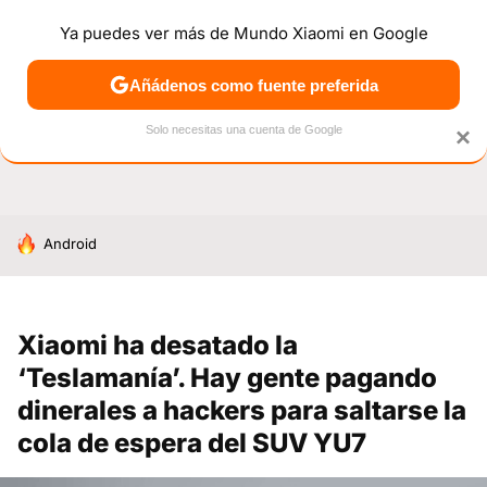
Ya puedes ver más de Mundo Xiaomi en Google
NOTICIAS
MÓVILES
TUTORIALES
OFERTAS
ANÁL
Añádenos como fuente preferida
Solo necesitas una cuenta de Google
×
HOY SE HABLA DE
Android
Xiaomi ha desatado la
‘Teslamanía’. Hay gente pagando
dinerales a hackers para saltarse la
cola de espera del SUV YU7