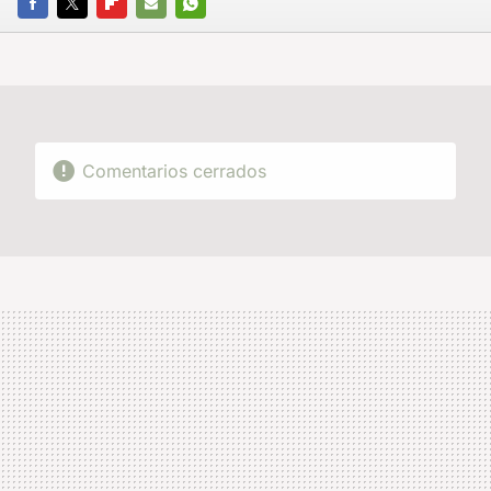
FACEBOOK
TWITTER
FLIPBOARD
E-
WHATSAPP
MAIL
Comentarios cerrados