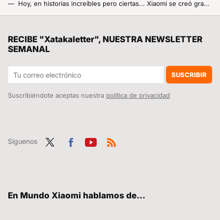
Hoy, en historias increíbles pero ciertas... Xiaomi se creó gracias a un libro que hablaba del éxito de Steve Jobs
Quién es William Lu, el nombre al frente de los móviles de Xiaomi ahora que Lei Jun se ha convertido en Henry Ford
La nueva Telefónica quiere reinventar su oferta de contenidos: está valorando pujar por un canal de televisión en abierto
RECIBE "Xatakaletter", NUESTRA NEWSLETTER
SEMANAL
Xiaomi despliega toda su “artillería” en el MWC 2025: así es el impresionante stand (y sus impresionantes productos)
El genial modo antirrobo de Android ya se puede activar en todos los móviles Xiaomi: así se hace en menos de dos minutos
SUSCRIBIR
Suscribiéndote aceptas nuestra
política de privacidad
Síguenos
Twit
Fac
You
RSS
ter
ebo
tub
ok
e
En Mundo Xiaomi hablamos de...