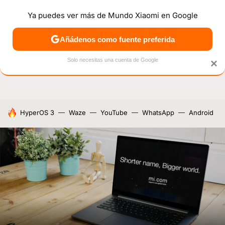
Ya puedes ver más de Mundo Xiaomi en Google
NOTICIAS
MÓVILES
TUTORIALES
OFERTAS
ANÁL
Añádenos como fuente preferida
Solo necesitas una cuenta de Google
×
HOY SE HABLA DE
HyperOS 3
Waze
YouTube
WhatsApp
Android