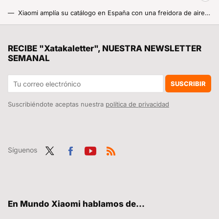
Xiaomi amplía su catálogo en España con una freidora de aire gigantesca: 12 litros para cocinar sin límites
Ray-Ban ya tiene un problema en España: las gafas inteligentes de Xiaomi llegan a un precio brutal y con muchas ganas de destronarlas
Es una de las series de televisión más queridas de todos los tiempos, ideal para un maratón, y acaba de llegar a Netflix
RECIBE "Xatakaletter", NUESTRA NEWSLETTER
SEMANAL
El nuevo ajuste de HyperOS que puede darte unos minutos clave si te roban el móvil: apagarlo ya no será tan sencillo
Este avance de Xiaomi lo cambia todo: sus robots ya pueden diseñar su propio entrenamiento sin intervención humana
SUSCRIBIR
Suscribiéndote aceptas nuestra
política de privacidad
Síguenos
Twit
Fac
You
RSS
ter
ebo
tub
ok
e
En Mundo Xiaomi hablamos de...