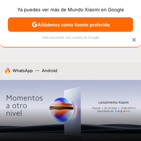
Ya puedes ver más de Mundo Xiaomi en Google
NOTICIAS
MÓVILES
TUTORIALES
OFERTAS
ANÁL
Añádenos como fuente preferida
Solo necesitas una cuenta de Google
×
HOY SE HABLA DE
WhatsApp
Android