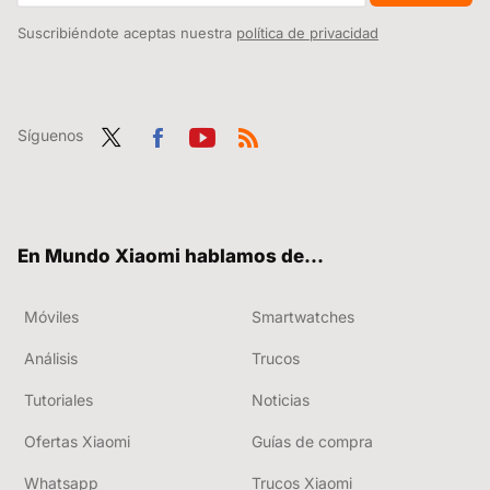
Suscribiéndote aceptas nuestra
política de privacidad
Síguenos
Twit
Fac
You
RSS
ter
ebo
tub
ok
e
En Mundo Xiaomi hablamos de...
Móviles
Smartwatches
Análisis
Trucos
Tutoriales
Noticias
Ofertas Xiaomi
Guías de compra
Whatsapp
Trucos Xiaomi