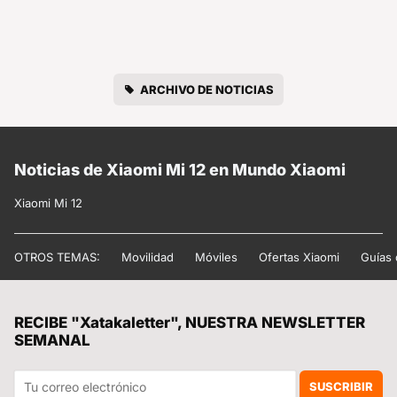
ARCHIVO DE NOTICIAS
Noticias de Xiaomi Mi 12 en Mundo Xiaomi
Xiaomi Mi 12
OTROS TEMAS:
Movilidad
Móviles
Ofertas Xiaomi
Guías
RECIBE "Xatakaletter", NUESTRA NEWSLETTER
SEMANAL
SUSCRIBIR