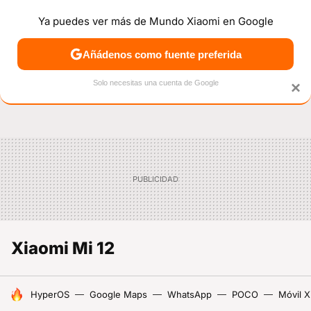
Ya puedes ver más de Mundo Xiaomi en Google
NOTICIAS
MÓVILES
TUTORIALES
OFERTAS
ANÁL
Añádenos como fuente preferida
Solo necesitas una cuenta de Google
×
Xiaomi Mi 12
HOY SE HABLA DE
HyperOS
Google Maps
WhatsApp
POCO
Móvil X