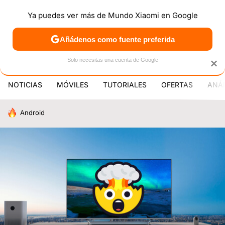
Ya puedes ver más de Mundo Xiaomi en Google
MENÚ
NUEVO
Añádenos como fuente preferida
PATROCINA
Solo necesitas una cuenta de Google
×
NOTICIAS
MÓVILES
TUTORIALES
OFERTAS
ANÁL
HOY SE HABLA DE
Android