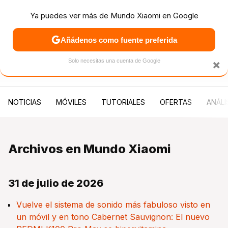
Ya puedes ver más de Mundo Xiaomi en Google
Añádenos como fuente preferida
MENÚ
NUEVO
×
Solo necesitas una cuenta de Google
PATROCINA
NOTICIAS
MÓVILES
TUTORIALES
OFERTAS
ANÁLI
Archivos en Mundo Xiaomi
31 de julio de 2026
Vuelve el sistema de sonido más fabuloso visto en
un móvil y en tono Cabernet Sauvignon: El nuevo