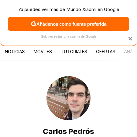
Ya puedes ver más de Mundo Xiaomi en Google
MENÚ
NUEVO
Añádenos como fuente preferida
PATROCINA
Solo necesitas una cuenta de Google
×
NOTICIAS
MÓVILES
TUTORIALES
OFERTAS
ANÁLI
Carlos Pedrós