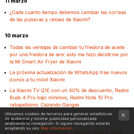
11 marzo
¿Cada cuánto tiempo debemos cambiar las correas
de las pulseras y relojes de Xiaomi?
10 marzo
Todas las ventajas de cambiar tu freidora de aceite
por una freidora de aire: esto me hizo decidirme por
la Mi Smart Air Fryer de Xiaomi
La próxima actualización de WhatsApp trae nuevos
iconos a tu móvil Xiaomi
La Xiaomi TV Q1E con un 40% de descuento, Redmi
Buds 4 Pro bajo mínimos, Redmi Note 10 Pro
rebajadísimo: Cazando Gangas
Utilizamos cookies de terceros para generar estadísticas
de audiencia y mostrar publicidad personalizada
09 marzo
analizando tu navegación. Si sigues navegando estarás
aceptando su uso.
Más información
La nueva actualización de Telegram para tu móvil