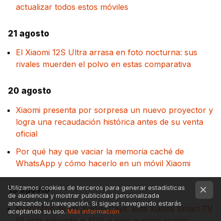
actualizar todos estos móviles
21 agosto
El Xiaomi 12S Ultra arrasa en foto nocturna: sus
rivales muerden el polvo en estas comparativa
20 agosto
Xiaomi presenta por sorpresa un nuevo proyector y
logra una recaudación histórica antes de su venta
oficial
Por qué hay que vaciar la memoria caché de
WhatsApp y cómo hacerlo en un móvil Xiaomi
Utilizamos cookies de terceros para generar estadísticas
19 agosto
de audiencia y mostrar publicidad personalizada
analizando tu navegación. Si sigues navegando estarás
El colofón de los Xiaomi Days: esta Xiaomi Smart TV
aceptando su uso.
Más información
P1 está rebajada al 50% y solo quedan cuatro