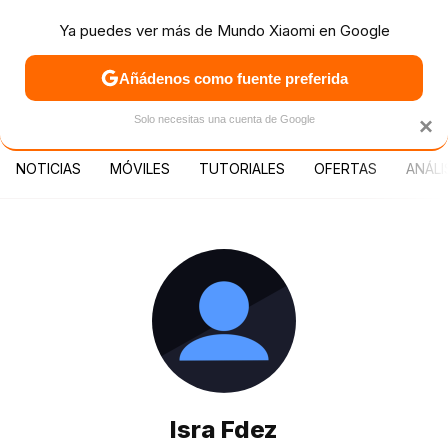
Ya puedes ver más de Mundo Xiaomi en Google
MENÚ
NUEVO
Añádenos como fuente preferida
PATROCINA
Solo necesitas una cuenta de Google
×
NOTICIAS
MÓVILES
TUTORIALES
OFERTAS
ANÁLI
Isra Fdez